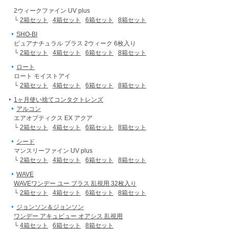
2ウィークファイン UV plus
└
2箱セット
4箱セット
6箱セット
8箱セット
SHO-BI
ピュアナチュラル プラス 2ウィーク 6枚入り
└
2箱セット
4箱セット
6箱セット
8箱セット
ロート
ロート モイストアイ
└
2箱セット
4箱セット
6箱セット
8箱セット
1ヶ月使い捨てコンタクトレンズ
アルコン
エアオプティクス EX アクア
└
2箱セット
4箱セット
6箱セット
8箱セット
シード
マンスリーファイン UV plus
└
2箱セット
4箱セット
6箱セット
8箱セット
WAVE
WAVEワンデー ユー プラス 乱視用 32枚入り
└
2箱セット
4箱セット
6箱セット
8箱セット
ジョンソン＆ジョンソン
ワンデー アキュビュー オアシス 乱視用
└
4箱セット
6箱セット
8箱セット