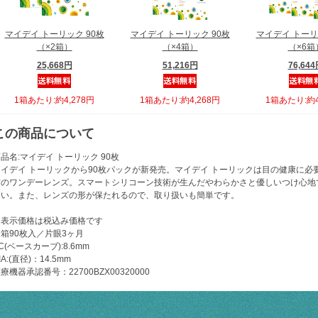
マイデイ トーリック 90枚
マイデイ トーリック 90枚
マイデイ トーリ
（×2箱）
（×4箱）
（×6箱
25,668円
51,216円
76,64
1箱あたり:約4,278円
1箱あたり:約4,268円
1箱あたり:約4
この商品について
品名:マイデイ トーリック 90枚
マイデイ トーリックから90枚パックが新発売。マイデイ トーリックは目の健康に
材のワンデーレンズ。スマートシリコーン技術が生んだやわらかさと優しいつけ心地
くい。また、レンズの形が保たれるので、取り扱いも簡単です。
※表示価格は税込み価格です
箱90枚入／片眼3ヶ月
C(ベースカーブ):8.6mm
IA:(直径)：14.5mm
療機器承認番号：22700BZX00320000