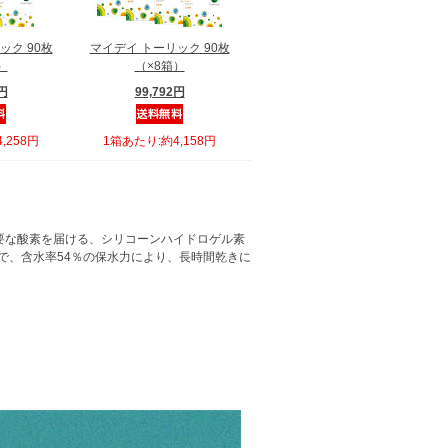
ック 90枚
マイデイ トーリック 90枚
）
（×8箱）
4円
99,792円
,258円
1箱あたり:約4,158円
必要な酸素を届ける、シリコーンハイドロゲル素
で、含水率54％の保水力により、長時間乾きに