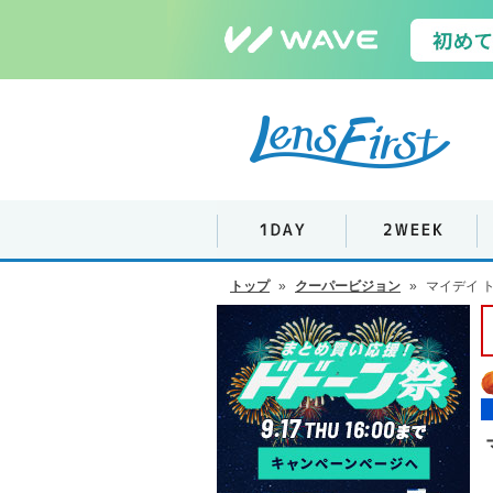
トップ
»
クーパービジョン
»
マイデイ ト