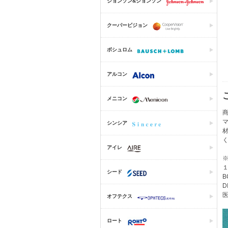
ジョンソン&ジョンソン
クーパービジョン
ボシュロム
アルコン
メニコン
商
シンシア
アイレ
１
シード
B
D
医
オフテクス
ロート