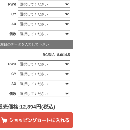
PWR
CY
AX
個数
左目のデータを入力して下さい
BC/DIA
8.6/14.5
PWR
CY
AX
個数
販売価格:12,894円(税込)