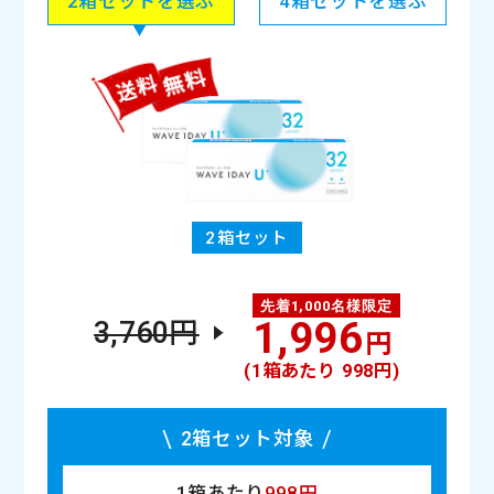
2箱セットを選ぶ
4箱セットを選ぶ
裸眼
ヴィヴィッドベール装用時
2箱セット
1,996
Puffmee（パフミー）マンスリー
Puffmee（パフミー）マンスリー
Puffmee（パフミー）マンスリー
Puffmee（パフミー）マンスリー
Puffmee（パフミー）マンスリー
WAVEワンデー UV リング plus
WAVEワンデー UV リング plus
WAVEワンデー UV リング plus
WAVEワンデー UV リング plus
WAVEワンデー UV リング plus
3,760円
円
ダークココアブラウン
ナチュラルベール
ショコラブラウン
ヘーゼルベール
カヌレブラウン
マロンベージュ
リリーベール
ポピーベール
ミモザベール
パフグレー
(1箱あたり 998円)
2箱セット対象
1箱あたり
998円