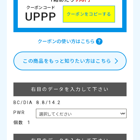
クーポンコード
UPPP
クーポンをコピーする
クーポンの使い方はこちら
この商品をもっと知りたい方はこちら
裸眼
裸眼
裸眼
裸眼
ナチュラルベール装用時
ヘーゼルベール装用時
ポピーベール装用時
ミモザベール装用時
裸眼
裸眼
裸眼
裸眼
裸眼
ダークココアブラウン装用時
ショコラブラウン装用時
カヌレブラウン装用時
マロンベージュ装用時
パフグレー装用時
裸眼
リリーベール装用時
右目のデータを入力して下さい
8.8/14.2
BC/DIA
PWR
1
個数