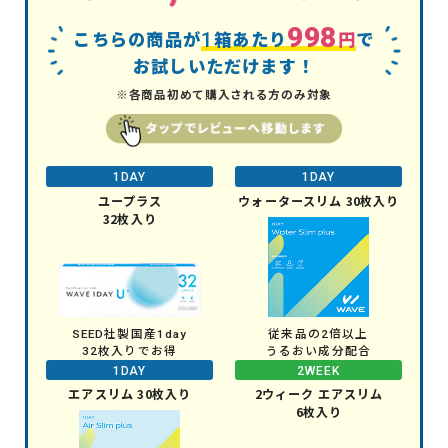
998
こちらの商品が
で
1
箱あたり
円
お試しいただけます！
※各商品初めて購入される方のみ対象
1DAY
1DAY
ユープラス
ウォータースリム 30枚入り
32枚入り
SEED社製国産1day
従来品の2倍以上
32枚入りでお得
うるおい成分配合
1DAY
2WEEK
エアスリム 30枚入り
2ウィーク エアスリム
6枚入り