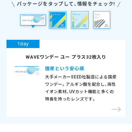
の商品
くなかったのでお試しで購入しましたがすごく
パッケージをタップして、情報をチェック!
さっ
これが
良かったです。1日デスクワークですが、乾きを
く見え
く、か
着け心地も問題ないです！
スマホが離さず見えて感動！違和感なく、一日中
長時間つけてても乾燥しなかった
安い
いつ
毎日
感じたことはほとんどないです。取り外しもし
るので
くてよ
乾燥や充血も気にならず快適に過ごせました。
さらにいつも付けて数時間後に化粧品が付着し
ても
と比
思うく
やすく、今のところ不満な点は全くありませ
とまで
が多い
遠くが少しぼやける感じはありますが、近くの
たり涙目になるが、
初め
夕方
違和感
ん。
レンズ
て非常
見えやすさが抜群なので大満足です。
一度もくもることなく涙目にもならなかった
ンで
ます
♪
安いのにつけ心地がよく他のカラコンと比べて
長年
。
人的に
たです
夜になっても乾燥を感じることがない。
るし、
着もし
※モニターアンケートより抜粋
※モニターアンケートより抜粋
ていま
るので
毎日
ナチュラルな色だけど着色直径が大きめで盛れ
ごくい
商品で
のは
る
WAVEワンデー ユー プラス32枚入り
国産という安心感
大手メーカーSEED社製造による国産
ワンデー。アルギン酸を配合し、両性
イオン素材、UVカット機能と多くの
特長を持ったレンズです。
きく見
イメー
ールに
という
てもあ
ので違
人にな
ない
厳しい
とも
毎月必ずこちらの商品を使っています。自然な
レンズ自体ミルクティーカラーみたいな優しい
思ったよりナチュラルだったけど、使いやすい
いつも愛用してます。
ナチュラルに透明感が出てよかった
太フチなのに浮かないカラコン
コスパもデザインも素敵
いいです！
くすみが良い感じ
初のマンスリーカラコン！
ちゅるんとした見た目で、安いのに
グレーだけどフワッとした
裸眼風でコスパの良
いつも手入れが面倒
太フチカラコ
仕事
カラ
スノ
初め
使用
きゅ
さり
使い
程よ
満足
ます。
って良
いや
然問
た。
国アイ
っぽい
色でとても気に入っています。
色。付けるととても自然。カラコンに抵抗ある
ので普段用にします⸜ (≧▽≦) ⸝
コスパもよく使いやすいです。
ンって大体フチが浮いしまうことが多いのです
いマンスリーを探していました！
めちゃくちゃ付け心地いいです！リピします！
発色だから使いやすい！
でワンデーを使用していましたが、やはりコス
で使
然な
ラウ
自然
私自
になり
が大き
けて
た
いコ
:
に着け
気がし
良かっ
しい！
みピッ
す
値段もかなりお安いですね！
方でも使えます！
が
ナチュラルなのにさりげなく盛れる！コスパも
自然ではなくしっかりカラコンという感じでは
瞳の色がしっかりと変わるから、普段と違う雰
トがかさむ…と思っていたところこの商品を見
ほぼ
ピしま
しか
なる
きま
マン
たり
ちろ
感じ
これはフチの色が薄いので浮かなくて良い◎
良いしリピします！
あります！
囲気を楽しめます。
つけ、3色全て購入、洗浄液までついてきてこの
ゴロ
厚め
リピ
す。
りで
写真でもしっかり盛れるのでお気に入りです！
値段😇
いの