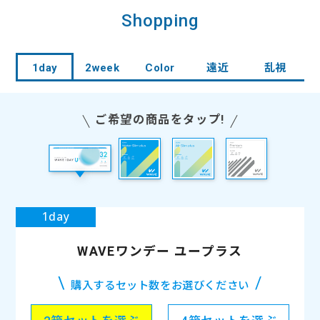
こちらのカラーは顔にも馴染みやすそうでとっ
Shopping
WAVEワンデー ウォータースリム plus
WAVEワンデー プレミアム 30枚入り
WAVEワンデー エアスリム plus
ても可愛らしいです、着け心地もそんなに悪く
es
RING Series
F
30枚入り
30枚入り
ないし1ヶ月使ってみます！
シリコーンハイドロゲル素材
酸素透過性が高いので目の健康に
長時間の装用を考えたバランス型
1day
2week
Color
遠近
乱視
ヒアルロン酸とアルギン酸、2種類の
もやさしいレンズ
の低含水コンタクトレンズ
うるおい成分を保存液に配合。レンズ
潤い成分であるMPCポリマー配合の
汚れが付きにくい非イオン性素材を
表面が瞳を優しく包み込みます。
WAVEワンデー ユー プラス 遠近両用 32枚入り
WAVEワンデー ユー プラス 乱視用 32枚入り
WAVE 2ウィーク エアスリム plus
ご希望の商品をタップ!
ため、従来品の2倍以上の保水力のあ
採用しているため、汚れが付着しにく
コスパ抜群の2ウィーク
遠くも近くもこれ一枚で快適に
安定した乱視矯正力を発揮
るうるおい成分で、1日中快適なつけ
く長時間の装用の場合でもすっきり
大手メーカーSEED社製造による2ウ
SEED社製・純国産レンズで、天然うる
SEED社製造による国産ワンデーの乱
WAVEワンデー UV リング plus
ごこちを実現。
とした視界を維持できます。
ィーク。汚れにくく丈夫な非イオン性
おい成分「アルギン酸」を配合し、両性
視用。天然うるおい成分「アルギン
ヴィヴィッドベール
素材のレンズ。
イオン素材、UVカット機能など、多く
酸」を配合し、両性イオン素材、UVカ
の特長を持ったレンズです。
ット機能など、多くの特長を持ったレ
高品質な国産ながらコスパも抜群。
ンズです。
WAVEワンデー ユープラス
購入するセット数をお選びください