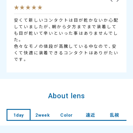
安くて新しいコンタクトは目が乾かないか心配
高い
のお値
していましたが、朝から夕方までまで装着して
も目が乾いて辛いといった事はありませんでし
た。
色々なモノの値段が高騰している中なので、安
くて快適に装着できるコンタクトはありがたい
です。
About lens
es
RING Series
F
いても
良いの
タクト
とてもいい使い心地です。5、6年くらい？ずっ
息子用にワンデーコンタクトを購入してます！
最近酸素透過率を気にするようになり、シリコ
コン
今ま
今ま
1day
2week
Color
遠近
乱視
何種類
利用が
とリピートしています。
価格がお手頃なのに付け心地はとても良いと愛
ーン素材のワンデーコンタクトを探してこの商
朝付
と比
この
番良く
。
用しています！
品にたどり着きました。
外で
い。
地が
トも作
シリコーン素材なのに低価格で、レビューも悪
題な