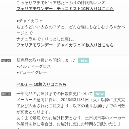
こっそりフチでピュア感たっぷりの裸眼風レンズ。
フェリアモワンデー チョコミスト10枚入りはこちら
●チャイカフェ
ちょうどいい太さのフチと、どんな瞳にもなじむまろやかベ
ージュで
ナチュラルでくりっとした瞳に。
フェリアモワンデー チャイカフェ10枚入りはこちら
新商品の取り扱いを開始しました
new
05.20
●メルティーグロス
●デューイグレー
ベルミー 10枚入りはこちら
一部商品のお届けまでの日数変更について
new
03.06
メーカーの意向に伴い、2026年3月31日（火）以降に注文完
了及び入金されたご注文より、以下の通りお届けまでの日数
が変更となります。
あくまで最短でのお届け目安となり、土日祝日等のメーカー
休業日を挟む場合は、お届けに更にお時間を頂戴いたしま