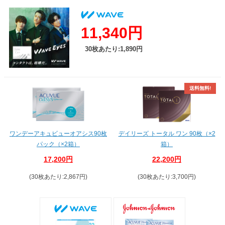
11,340円
30枚あたり:1,890円
送料無料!
送料無料!
ワンデーアキュビューオアシス90枚
デイリーズ トータル ワン 90枚（×2
パック（×2箱）
箱）
17,200円
22,200円
(30枚あたり:2,867円)
(30枚あたり:3,700円)