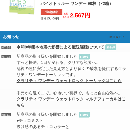
バイオトゥルー ワンデー 90枚（×2箱）
送料無料!
2,567円
30枚
あたり
価格15,400円
お知らせ
MORE
令和8年熊本地震の影響による配送遅延について
new
07.29
新商品の取り扱いを開始しました
new
07.22
ずっと快適。1日が変わる、クリアな視界へ。
乱視の瞳に安定した見え方とより多くの酸素を提供するクラ
リティワンデートーリックです。
クラリティ ワンデー ウェットロック トーリックはこちら
手元から遠くまで。心地いい視界で、もっと自由な私へ。
クラリティ ワンデー ウェットロック マルチフォーカルはこ
ちら
新商品の取り扱いを開始しました
new
06.11
●チョコミスト
抜け感のあるチョコカラーと