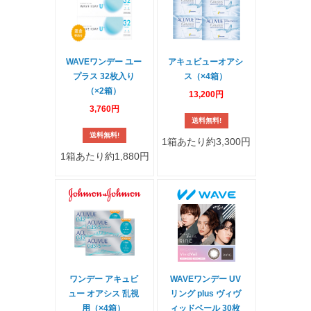
WAVEワンデー ユー
アキュビューオアシ
プラス 32枚入り
ス（×4箱）
（×2箱）
13,200円
3,760円
送料無料!
送料無料!
1箱あたり約3,300円
1箱あたり約1,880円
ワンデー アキュビ
WAVEワンデー UV
ュー オアシス 乱視
リング plus ヴィヴ
用（×4箱）
ィッドベール 30枚