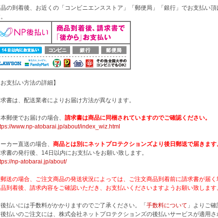
商品の到着後、お近くの「コンビニエンスストア」「郵便局」「銀行」でお支払い頂
す。
【お支払い方法の詳細】
請求書は、配送業者によりお届け方法が異なります。
日本郵便でお届けの場合、
請求書は商品に同梱されていますのでご確認ください。
tps://www.np-atobarai.jp/about/index_wiz.html
メーカー直送の場合、
商品とは別にネットプロテクションズより後日郵送で届きます
請求書の発行後、14日以内にお支払いをお願い致します。
tps://np-atobarai.jp/about/
※郵送の場合、ご注文商品の発送状況によっては、ご注文商品到着前に請求書が届く
商品到着後、請求内容をご確認いただき、お支払いくださいますようお願い致します
※後払いには手数料がかかりますのでご了承ください。「
手数料について
」よりご確
※後払いのご注文には、株式会社ネットプロテクションズの後払いサービスが適用さ