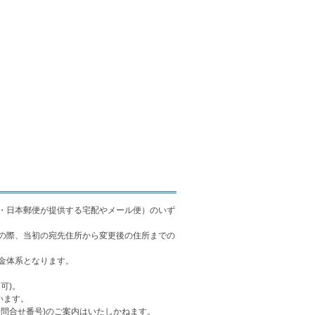
・日本郵便が提供する宅配やメール便）のいず
の際、当初の宛先住所から変更後の住所までの
金体系となります。
可)。
います。
問合せ番号)のご案内はいたしかねます。