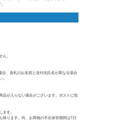
す。
せん。
た場合、表札のお名前と送付先氏名が異なる場合
い。
商品が入らない場合がございます。ポストに投
します。
ち帰ります。尚、お荷物の不在保管期間は7日