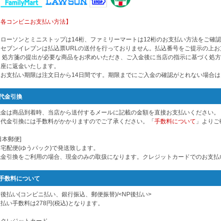
【各コンビニお支払い方法】
※ローソンとミニストップは14桁、ファミリーマートは12桁のお支払い方法をご確
※セブンイレブンは払込票URLの送付を行っておりません。払込番号をご提示の上お
※ 処方箋の提出が必要な商品をお求めいただき、ご入金後に当店の指示に基づく処
口座に返金いたします。
※お支払い期限は注文日から14日間です。期限までにご入金の確認がとれない場合
代金引換
代金は商品到着時、当店から送付するメールに記載の金額を直接お支払いください。
※代金引換には手数料がかかりますのでご了承ください。「
手数料について
」よりご
日本郵便]
※宅配便(ゆうパック)で発送致します。
代金引換をご利用の場合、現金のみの取扱になります。クレジットカードでのお支払
手数料について
後払い(コンビニ払い、銀行振込、郵便振替)/<NP後払い>
払い手数料は278円(税込)となります。