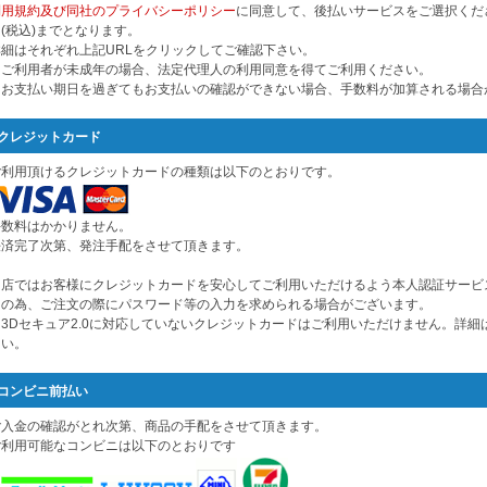
利用規約及び同社のプライバシーポリシー
に同意して、後払いサービスをご選択くださ
(税込)までとなります。
詳細はそれぞれ上記URLをクリックしてご確認下さい。
※ご利用者が未成年の場合、法定代理人の利用同意を得てご利用ください。
※お支払い期日を過ぎてもお支払いの確認ができない場合、手数料が加算される場合
クレジットカード
ご利用頂けるクレジットカードの種類は以下のとおりです。
手数料はかかりません。
決済完了次第、発注手配をさせて頂きます。
当店ではお客様にクレジットカードを安心してご利用いただけるよう本人認証サービス
その為、ご注文の際にパスワード等の入力を求められる場合がございます。
※3Dセキュア2.0に対応していないクレジットカードはご利用いただけません。詳
さい。
コンビニ前払い
ご入金の確認がとれ次第、商品の手配をさせて頂きます。
ご利用可能なコンビニは以下のとおりです