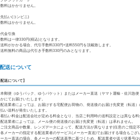
・クレジットカード
手数料はかかりません。
先払い(コンビニ)
手数料はかかりません。
・代金引換
数料は一律330円(税込)となります。
送料がかかる場合、代引手数料330円+送料550円を頂戴致します。
※送料無料の商品は代引き手数料330円のみとなります。
配送について
【配送について】
日本郵便（ゆうパック、ゆうパケット）またはメーカー直送（ヤマト運輸・佐川急便
れかにてお届けいたします。
※配送業者によっては、お届けする宅配便お荷物の、発送後のお届け先変更（転送）
着払い送料が発生いたします。
※着払い料金は配送会社が定める料金となり、当店ご利用時の送料設定とは異なる料
※配送業者によっては、メール便の発送後のお届け先変更（転送）は承れません。
※ご注文商品や数量、レンズデータによって、配送方法が異なります(任意のご指定不
※各メーカーの指定する配送業者のサービス(メーカー直送)でお届けする場合もござ
メーカー直送の場合、各メーカーの配送基準に基づくため、配送業者や送り状番号(お