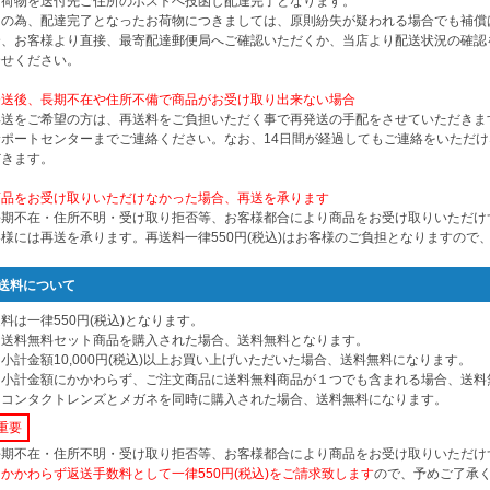
お荷物を送付先ご住所のポストへ投函し配達完了となります。
この為、配達完了となったお荷物につきましては、原則紛失が疑われる場合でも補償
合、お客様より直接、最寄配達郵便局へご確認いただくか、当店より配送状況の確認
合せください。
発送後、長期不在や住所不備で商品がお受け取り出来ない場合
再送をご希望の方は、再送料をご負担いただく事で再発送の手配をさせていただきま
サポートセンターまでご連絡ください。なお、14日間が経過してもご連絡をいただ
だきます。
商品をお受け取りいただけなかった場合、再送を承ります
長期不在・住所不明・受け取り拒否等、お客様都合により商品をお受け取りいただけ
客様には再送を承ります。再送料一律550円(税込)はお客様のご負担となりますので
送料について
料は一律550円(税込)となります。
※送料無料セット商品を購入された場合、送料無料となります。
小計金額10,000円(税込)以上お買い上げいただいた場合、送料無料になります。
※小計金額にかかわらず、ご注文商品に送料無料商品が１つでも含まれる場合、送料
※コンタクトレンズとメガネを同時に購入された場合、送料無料になります。
重要
長期不在・住所不明・受け取り拒否等、お客様都合により商品をお受け取りいただけ
にかかわらず返送手数料として一律550円(税込)をご請求致します
ので、予めご了承