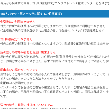
※当店から発送する場合、送り状(依頼主)はコンタクトレンズ配送センターとなりま
＜ゆうパケット等メール便に関するご注意事項＞
代金引換はご利用出来ません
送付先ご住所の郵便受けへの投函となりますので、代金引換のご利用は出来ません。
※代金引換の決済方法を選択された場合のみ、宅配便(ゆうパック)で発送致します。
配送日時指定は出来ません
送付先ご住所の郵便受けへの投函となりますので、配送日や配送時間の指定は出来ま
住所の誤りや省略があるとお届け出来ません
お届け先住所に誤りがある場合、ご住所の一部(部屋番号や○○様方など)が省略され
など、お届けする事が出来ません。必ずご利用前に送付先ご住所をよくご確認くださ
投函出来ない場合がございます
専用箱もしくは専用の封筒に商品を入れて発送致します。お客様のポストによって、
函できない場合、次のような方法をとらせていただきます。
・宅配BOXへ投函致します。
・インターホンでお客様のご在宅を確認させていただき、ご在宅の場合は直接お渡し
・ご不在の場合、宅配便と同様のご不在連絡票をポストへ投函し、商品は配達店へ持
間です。
発送後の紛失、延着の補償はございません