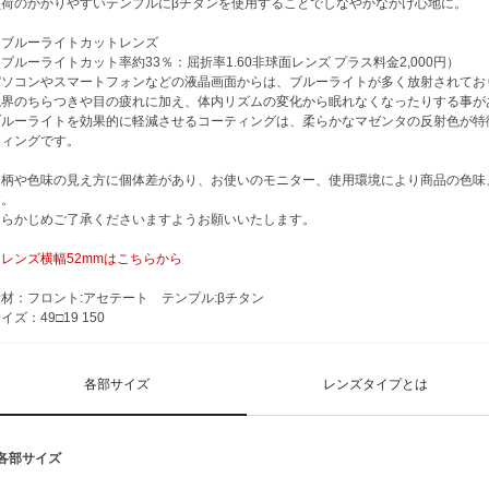
負荷のかかりやすいテンプルにβチタンを使用することでしなやかなかけ心地に。
※ブルーライトカットレンズ
ブルーライトカット率約33％：屈折率1.60非球面レンズ プラス料金2,000円）
パソコンやスマートフォンなどの液晶画面からは、ブルーライトが多く放射されてお
視界のちらつきや目の疲れに加え、体内リズムの変化から眠れなくなったりする事が
ブルーライトを効果的に軽減させるコーティングは、柔らかなマゼンタの反射色が特
ティングです。
※柄や色味の見え方に個体差があり、お使いのモニター、使用環境により商品の色味
す。
あらかじめご了承くださいますようお願いいたします。
・レンズ横幅52mmはこちらから
材：フロント:アセテート テンプル:βチタン
イズ：49□19 150
各部サイズ
レンズタイプとは
■各部サイズ