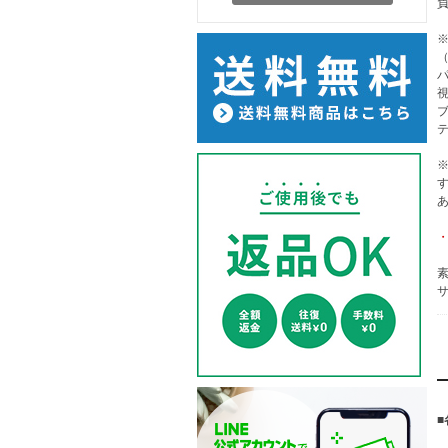
（
素
サ