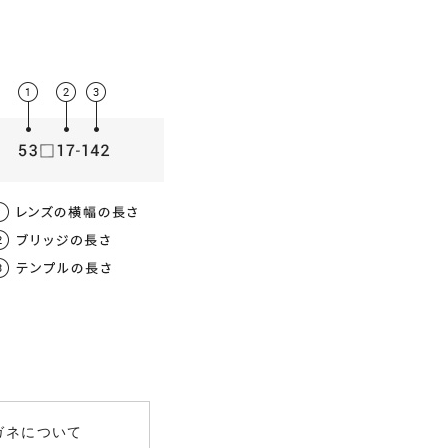
薄型非球面レンズ
数
屈折率
均値
00
1.56
～-3.00）
女性 / 62mm
.00
1.60
～-8.00）
UV400
ガネについて