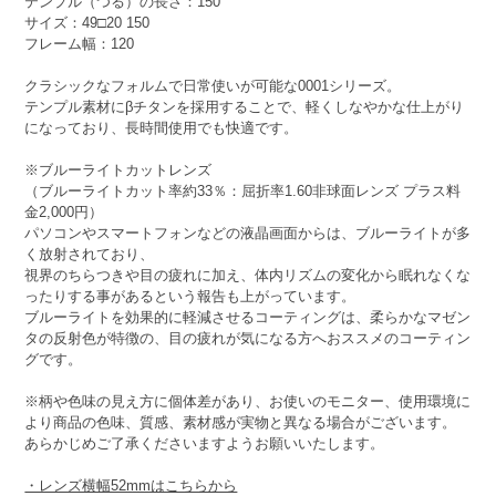
テンプル（つる）の長さ：150
サイズ：49□20 150
フレーム幅：120
クラシックなフォルムで日常使いが可能な0001シリーズ。
テンプル素材にβチタンを採用することで、軽くしなやかな仕上がり
になっており、長時間使用でも快適です。
※ブルーライトカットレンズ
（ブルーライトカット率約33％：屈折率1.60非球面レンズ プラス料
金2,000円）
パソコンやスマートフォンなどの液晶画面からは、ブルーライトが多
く放射されており、
視界のちらつきや目の疲れに加え、体内リズムの変化から眠れなくな
ったりする事があるという報告も上がっています。
ブルーライトを効果的に軽減させるコーティングは、柔らかなマゼン
タの反射色が特徴の、目の疲れが気になる方へおススメのコーティン
グです。
※柄や色味の見え方に個体差があり、お使いのモニター、使用環境に
より商品の色味、質感、素材感が実物と異なる場合がございます。
あらかじめご了承くださいますようお願いいたします。
・レンズ横幅52mmはこちらから