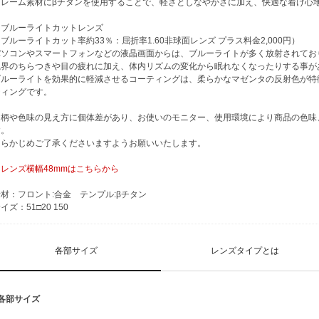
フレーム素材にβチタンを使用することで、軽さとしなやかさに加え、快適な着け心
※ブルーライトカットレンズ
ブルーライトカット率約33％：屈折率1.60非球面レンズ プラス料金2,000円）
パソコンやスマートフォンなどの液晶画面からは、ブルーライトが多く放射されてお
視界のちらつきや目の疲れに加え、体内リズムの変化から眠れなくなったりする事が
ブルーライトを効果的に軽減させるコーティングは、柔らかなマゼンタの反射色が特
ティングです。
※柄や色味の見え方に個体差があり、お使いのモニター、使用環境により商品の色味
す。
あらかじめご了承くださいますようお願いいたします。
・レンズ横幅48mmはこちらから
材：フロント:合金 テンプル:βチタン
イズ：51□20 150
各部サイズ
レンズタイプとは
■各部サイズ