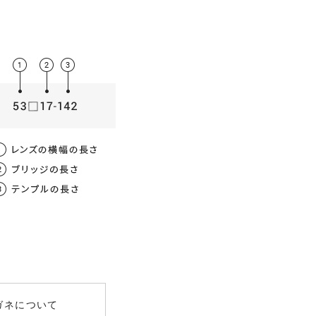
薄型非球面レンズ
数
屈折率
均値
00
1.56
～-3.00）
女性 / 62mm
.00
1.60
～-8.00）
UV400
ガネについて