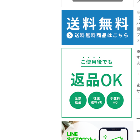
（
素
サ