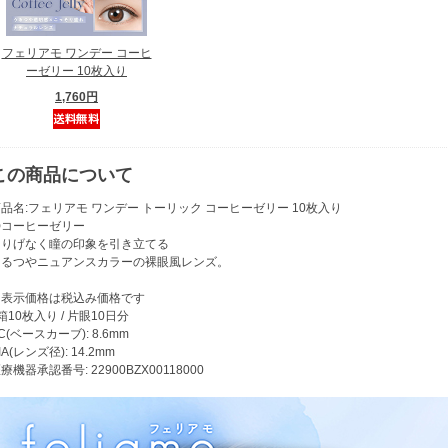
フェリアモ ワンデー コーヒ
ーゼリー 10枚入り
1,760円
この商品について
品名:フェリアモ ワンデー トーリック コーヒーゼリー 10枚入り
〇コーヒーゼリー
さりげなく瞳の印象を引き立てる
うるつやニュアンスカラーの裸眼風レンズ。
※表示価格は税込み価格です
箱10枚入り / 片眼10日分
C(ベースカーブ): 8.6mm
IA(レンズ径): 14.2mm
療機器承認番号: 22900BZX00118000