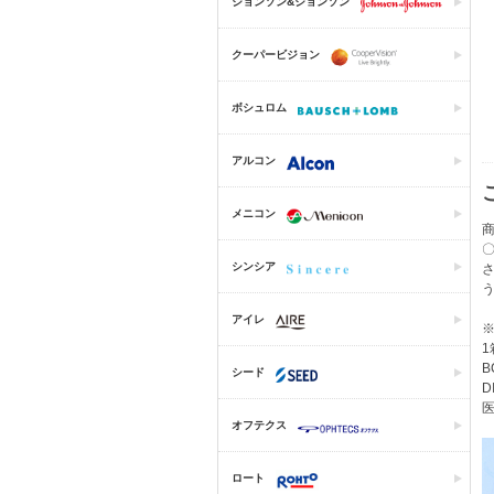
ジョンソン&ジョンソン
クーパービジョン
ボシュロム
アルコン
メニコン
商
シンシア
アイレ
1
B
シード
D
医
オフテクス
ロート