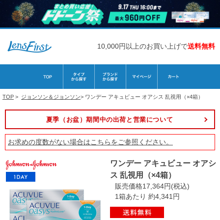
10,000円以上のお買い上げで
送料無料
TOP
>
ジョンソン＆ジョンソン
>
ワンデー アキュビュー オアシス 乱視用（×4箱）
夏季（お盆）期間中の出荷と営業について
お求めの度数がない場合は
こちら
をご参照ください。
ワンデー アキュビュー オアシ
ス 乱視用（×4箱）
販売価格17,364円(税込)
1箱あたり 約4,341円