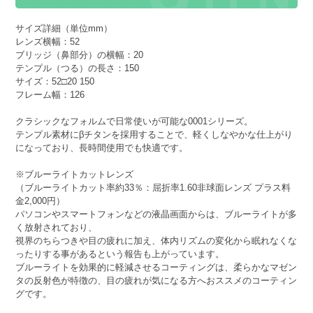
サイズ詳細（単位mm）
レンズ横幅：52
ブリッジ（鼻部分）の横幅：20
テンプル（つる）の長さ：150
サイズ：52□20 150
フレーム幅：126
クラシックなフォルムで日常使いが可能な0001シリーズ。
テンプル素材にβチタンを採用することで、軽くしなやかな仕上がり
になっており、長時間使用でも快適です。
※ブルーライトカットレンズ
（ブルーライトカット率約33％：屈折率1.60非球面レンズ プラス料
金2,000円）
パソコンやスマートフォンなどの液晶画面からは、ブルーライトが多
く放射されており、
視界のちらつきや目の疲れに加え、体内リズムの変化から眠れなくな
ったりする事があるという報告も上がっています。
ブルーライトを効果的に軽減させるコーティングは、柔らかなマゼン
タの反射色が特徴の、目の疲れが気になる方へおススメのコーティン
グです。