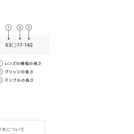
薄型非球面レンズ
数
屈折率
均値
00
1.56
～-3.00）
女性 / 62mm
.00
1.60
～-8.00）
UV400
ガネについて