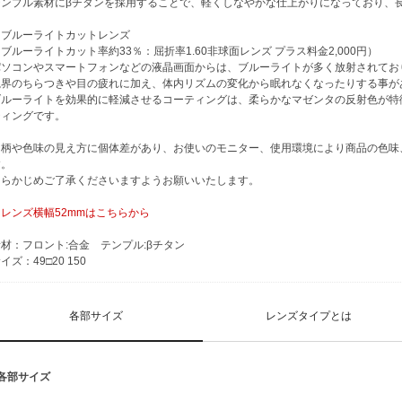
テンプル素材にβチタンを採用することで、軽くしなやかな仕上がりになっており、
※ブルーライトカットレンズ
ブルーライトカット率約33％：屈折率1.60非球面レンズ プラス料金2,000円）
パソコンやスマートフォンなどの液晶画面からは、ブルーライトが多く放射されてお
視界のちらつきや目の疲れに加え、体内リズムの変化から眠れなくなったりする事が
ブルーライトを効果的に軽減させるコーティングは、柔らかなマゼンタの反射色が特
ティングです。
※柄や色味の見え方に個体差があり、お使いのモニター、使用環境により商品の色味
す。
あらかじめご了承くださいますようお願いいたします。
・レンズ横幅52mmはこちらから
材：フロント:合金 テンプル:βチタン
イズ：49□20 150
各部サイズ
レンズタイプとは
■各部サイズ