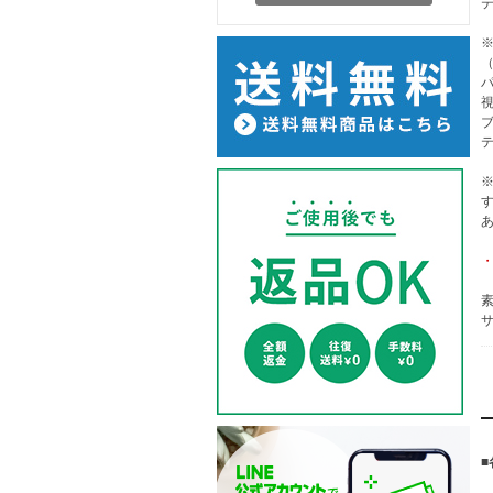
（
素
サ