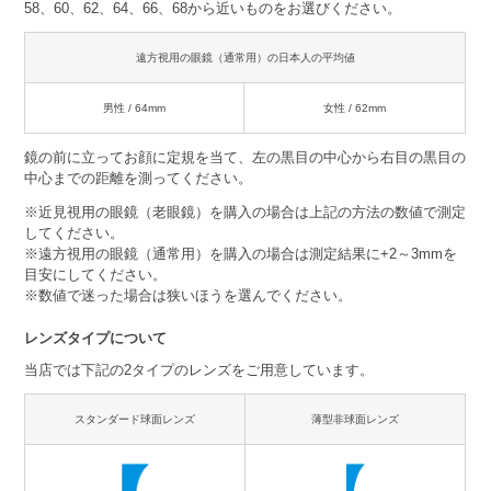
58、60、62、64、66、68から近いものをお選びください。
遠方視用の眼鏡（通常用）の日本人の平均値
男性 / 64mm
女性 / 62mm
鏡の前に立ってお顔に定規を当て、左の黒目の中心から右目の黒目の
中心までの距離を測ってください。
※近見視用の眼鏡（老眼鏡）を購入の場合は上記の方法の数値で測定
してください。
※遠方視用の眼鏡（通常用）を購入の場合は測定結果に+2～3mmを
目安にしてください。
※数値で迷った場合は狭いほうを選んでください。
レンズタイプについて
当店では下記の2タイプのレンズをご用意しています。
スタンダード球面レンズ
薄型非球面レンズ