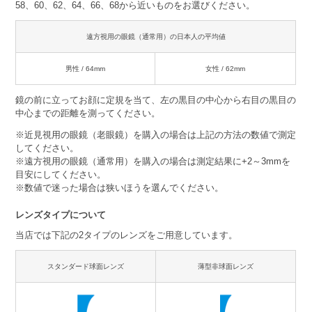
58、60、62、64、66、68から近いものをお選びください。
遠方視用の眼鏡（通常用）の日本人の平均値
男性 / 64mm
女性 / 62mm
鏡の前に立ってお顔に定規を当て、左の黒目の中心から右目の黒目の
中心までの距離を測ってください。
※近見視用の眼鏡（老眼鏡）を購入の場合は上記の方法の数値で測定
してください。
※遠方視用の眼鏡（通常用）を購入の場合は測定結果に+2～3mmを
目安にしてください。
※数値で迷った場合は狭いほうを選んでください。
レンズタイプについて
当店では下記の2タイプのレンズをご用意しています。
スタンダード球面レンズ
薄型非球面レンズ