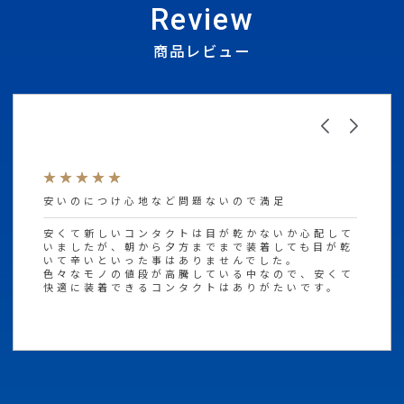
Review
商品レビュー
安いのにつけ心地など問題ないので満足
GOOD
安くて新しいコンタクトは目が乾かないか心配して
高いレ
値段は
いましたが、朝から夕方までまで装着しても目が乾
いて辛いといった事はありませんでした。
色々なモノの値段が高騰している中なので、安くて
快適に装着できるコンタクトはありがたいです。