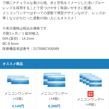
で瞳にナチュラルな着け心地。水と空気をイメージした淡いブルー
レンズを採用することで見つけやすく取扱いやすさに配慮。
メニコンワンデーはすべての度数で薄型デザインなので、 レンズが
厚くなりがちだった度数の強い人にもオススメ！
※表示価格は税込み価格です
片眼1ヶ月／１箱30枚入
DIA:(直径)：14.2mm
BC:8.6mm
医療機器承認番号：21700BZY00089
オススメ商品
メニコンワンデー
メニコンワンデー
（×2箱）
（×4箱）
メニコンワンデー
（×8箱）
4,144円
8,288円