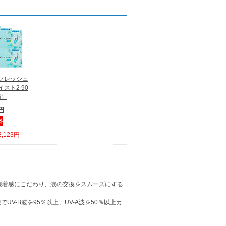
フレッシュ
スト2 90
箱）
0円
,123円
よい装着感にこだわり、涙の交換をスムーズにする
V-B波を95％以上、UV-A波を50％以上カ