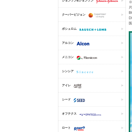
ジョンソン&ジョンソン
片
B
クーパービジョン
D
医
ボシュロム
アルコン
メニコン
シンシア
アイレ
シード
オフテクス
ロート