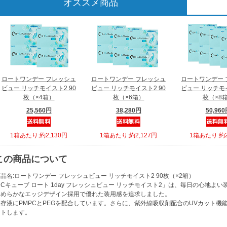
オススメ商品
ロートワンデー フレッシュ
ロートワンデー フレッシュ
ロートワンデー 
ビュー リッチモイスト2 90
ビュー リッチモイスト2 90
ビュー リッチモイ
枚（×4箱）
枚（×6箱）
枚（×8
25,560円
38,280円
50,96
1箱あたり:約2,130円
1箱あたり:約2,127円
1箱あたり:約2
この商品について
品名:ロートワンデー フレッシュビュー リッチモイスト2 90枚（×2箱）
Cキューブ ロート 1day フレッシュビュー リッチモイスト2」は、毎日の心地
なめらかなエッジデザイン採用で優れた装用感を追求しました。
存液にPMPCとPEGを配合しています。さらに、紫外線吸収剤配合のUVカット機能でU
ットします。