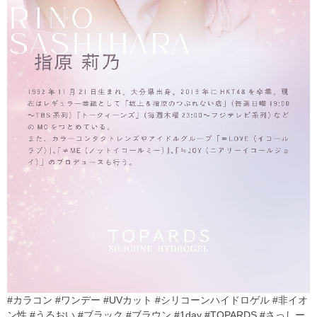
#カラコン #ワンデー #UVカット #シリコーンハイドロゲル #非イオ
ン性 #うるおい #ブラック #ブラウン #1day #TOPARDS #さっしー