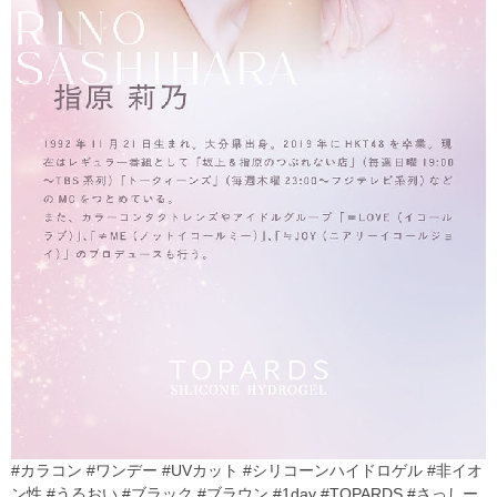
#カラコン #ワンデー #UVカット #シリコーンハイドロゲル #非イオ
ン性 #うるおい #ブラック #ブラウン #1day #TOPARDS #さっしー