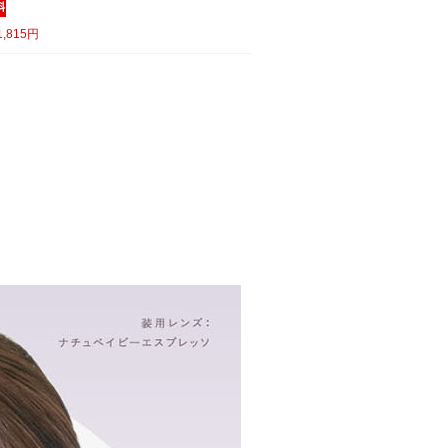
,815円
）