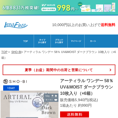
10,000円以上のお買い上げで
送料無料
TOP
>
SHO-BI
>
アーティラル ワンデー 58％ UV&MOIST ダークブラウン 10枚入り（×6
箱）
夏季（お盆）期間中の出荷と営業について
アーティラル ワンデー 58％
UV&MOIST ダークブラウン
10枚入り（×6箱）
販売価格5,940円(税込)
1箱あたり 約990円