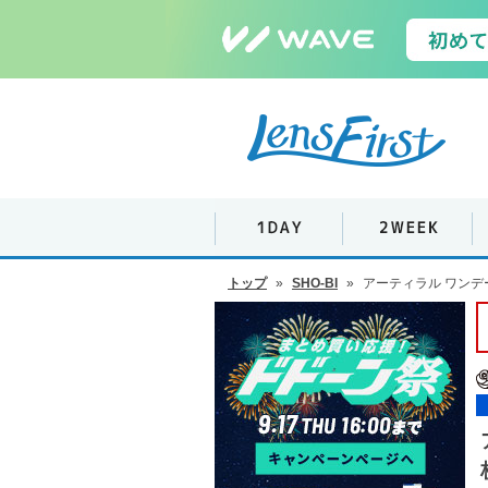
トップ
»
SHO-BI
»
アーティラル ワンデー 