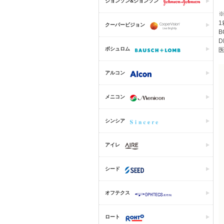
ジョンソン&ジョンソン
1
クーパービジョン
B
D
ボシュロム
医
アルコン
メニコン
シンシア
アイレ
シード
オフテクス
ロート