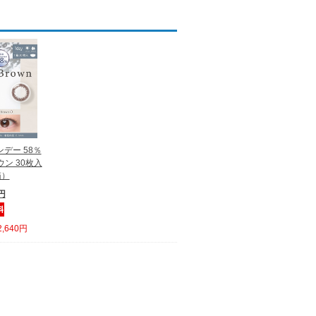
デー 58％
ウン 30枚入
箱）
0円
,640円