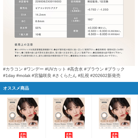
#カラコン #ワンデー #UVカット #高含水 #ブラウン #ブラック
#1day #molak #宮脇咲良 #さくらたん #乱視 #202602新発売
オススメ商品