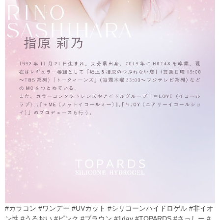
#カラコン #ワンデー #UVカット #シリコーンハイドロゲル #非イオ
ン性 #うるおい #ピンク #ブラウン #1day #TOPARDS #さっしー #