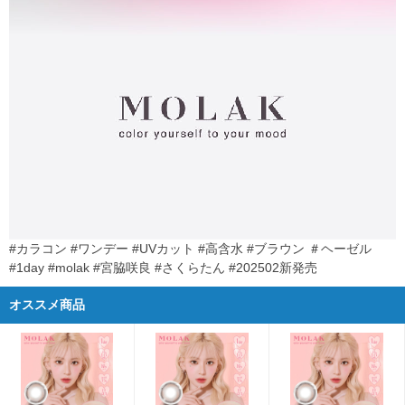
#カラコン #ワンデー #UVカット #高含水 #ブラウン ＃ヘーゼル
#1day #molak #宮脇咲良 #さくらたん #202502新発売
オススメ商品