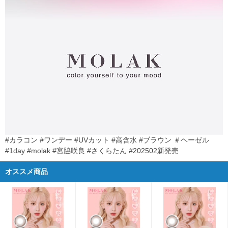
#カラコン #ワンデー #UVカット #高含水 #ブラウン ＃ヘーゼル
#1day #molak #宮脇咲良 #さくらたん #202502新発売
オススメ商品