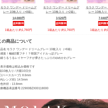
モラク ワンデー ドリームグ
モラク ワンデー ドリームグ
モラク ワンデー
レー 10枚入り（×8箱）
レー 10枚入り（×2箱）
レー 10枚入り
14,080円
3,520円
7,040
1箱あたり:約1,760円
1箱あたり:約1,760円
1箱あたり:約1
この商品について
品名:モラク ワンデー ドリームグレー 10枚入り（×6箱）
新感覚！極細3重フチ！？韓国アイドルっぽグレー
極細うるうるレイヤーフチが儚さたっぷりのゆめかわグレー
※表示価格は税込み価格です
箱10枚入り / 片眼10日分
C(ベースカーブ): 8.6mm
IA(レンズ径): 14.5mm
色外径：13.8mm
療機器承認番号:22900BZX00118000