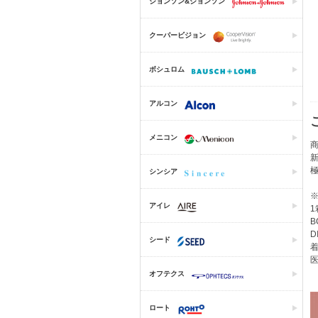
ジョンソン&ジョンソン
クーパービジョン
ボシュロム
アルコン
メニコン
商
シンシア
アイレ
1
B
D
シード
着
医
オフテクス
ロート