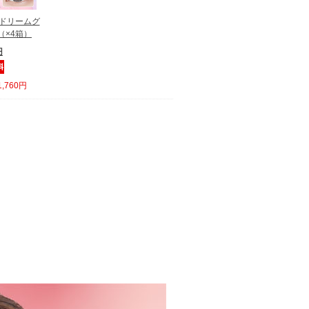
 ドリームグ
（×4箱）
円
,760円