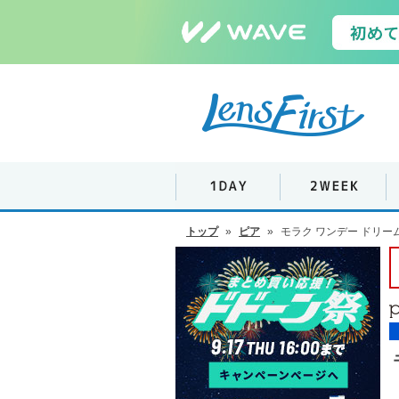
トップ
»
ピア
»
モラク ワンデー ドリー