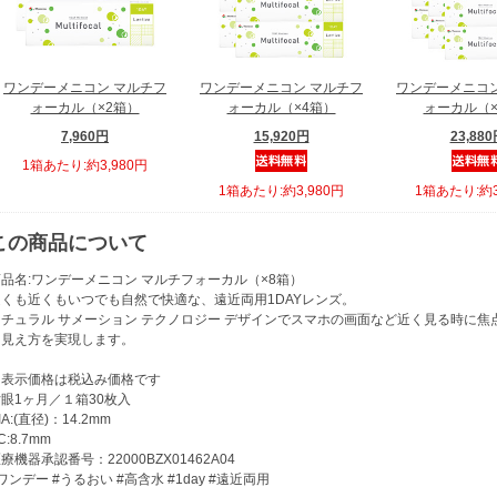
ワンデーメニコン マルチフ
ワンデーメニコン マルチフ
ワンデーメニコン
ォーカル（×2箱）
ォーカル（×4箱）
ォーカル（×
7,960円
15,920円
23,88
1箱あたり:約3,980円
1箱あたり:約3,980円
1箱あたり:約3
この商品について
品名:ワンデーメニコン マルチフォーカル（×8箱）
遠くも近くもいつでも自然で快適な、遠近両用1DAYレンズ。
ナチュラル サメーション テクノロジー デザインでスマホの画面など近く見る時に
た見え方を実現します。
※表示価格は税込み価格です
眼1ヶ月／１箱30枚入
IA:(直径)：14.2mm
C:8.7mm
療機器承認番号：22000BZX01462A04
ワンデー #うるおい #高含水 #1day #遠近両用