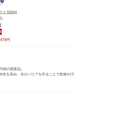
ァ 500ml
ト
円
478円
国内初の国産品。
親水性を高め、水のバリアを作ることで乾燥や汚