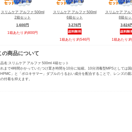
スリムケア アルファ 500ml
スリムケア アルファ 500ml
スリムケア アルフ
2箱セット
6箱セット
8箱セッ
1,600円
3,276円
3,824
1箱あたり:約800円
1箱あたり:約546円
1箱あたり:約
この商品について
品名:スリムケア アルファ 500ml 4箱セット
これまで4時間かかっていたつけ置き時間を10分に短縮。10分消毒型MPSとしては
「HPMC」と「ポロキサマー」ダブルのうるおい成分を配合することで、レンズの
れの付着を抑えます。