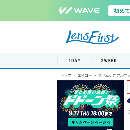
トップ
»
エイコー
»
スリムケア アルファ 