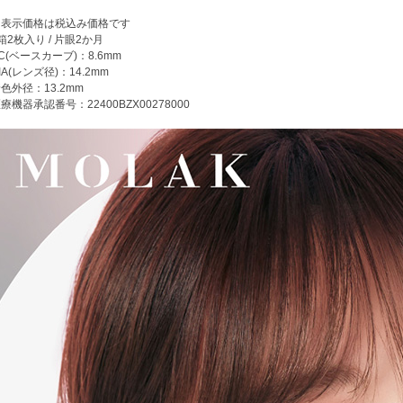
※表示価格は税込み価格です
箱2枚入り / 片眼2か月
C(ベースカーブ)：8.6mm
IA(レンズ径)：14.2mm
色外径：13.2mm
療機器承認番号：22400BZX00278000