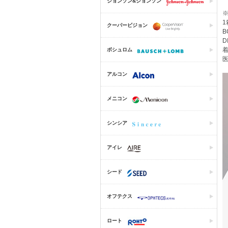
ジョンソン&ジョンソン
1
クーパービジョン
B
D
着
ボシュロム
医
アルコン
メニコン
シンシア
アイレ
シード
オフテクス
ロート