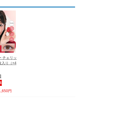
 チェリッ
枚入り（×4
円
,650円