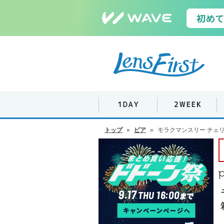
トップ
»
ピア
»
モラクマンスリー チェリ