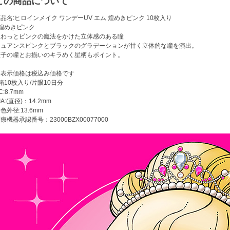
この商品について
品名:ヒロインメイク ワンデーUV エム 煌めきピンク 10枚入り
●煌めきピンク
ふわっとピンクの魔法をかけた立体感のある瞳
ニュアンスピンクとブラックのグラデーションが甘く立体的な瞳を演出。
姫子の瞳とお揃いのキラめく星柄もポイント。
※表示価格は税込み価格です
箱10枚入り/片眼10日分
C:8.7mm
IA:(直径)：14.2mm
色外径:13.6mm
療機器承認番号：23000BZX00077000