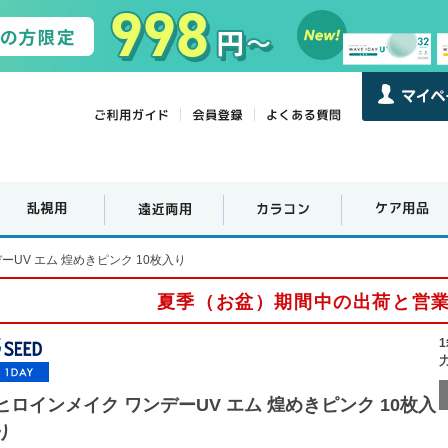
ーUV エム 煌めきピンク 10枚入り
夏季（お盆）期間中の出荷と営
ヒロインメイク ワンデーUV エム 煌めきピンク 10枚入
り