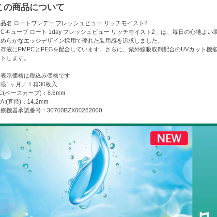
この商品について
品名:ロートワンデー フレッシュビュー リッチモイスト2
Cキューブ ロート 1day フレッシュビュー リッチモイスト2」は、毎日の心地
なめらかなエッジデザイン採用で優れた装用感を追求しました。
存液にPMPCとPEGを配合しています。さらに、紫外線吸収剤配合のUVカット機能でU
ットします。
※表示価格は税込み価格です
眼1ヶ月／１箱30枚入
C(ベースカーブ)：8.6mm
IA:(直径)：14.2mm
療機器承認番号：30700BZX00262000