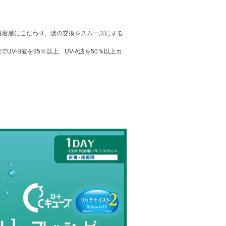
よい装着感にこだわり、涙の交換をスムーズにする
V-B波を95％以上、UV-A波を50％以上カ