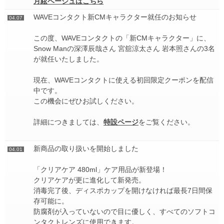
月絃ベージュはこちら
WAVEコンタクト新CMキャラクター就任のお知らせ
04.07
この度、WAVEコンタクトの「新CMキャラクター」に、
Snow Manの深澤辰哉さん 宮舘涼太さん 岩本照さんの3名
が就任いたしました。
現在、WAVEコンタクトに使える初回限定クーポンを配信
中です。
この機会にぜひお試しください。
詳細につきましては、
特設ページ
をご覧ください。
新商品の取り扱いを開始しました
04.01
「クリアケア 480ml」ケア用品が新登場！
クリアケアが更に進化して新発売。
消毒完了後、ディスポカップを開けなければ最長7日間保
存可能に。
防腐剤が入っていないので目に優しく、すべてのソフトコ
ンタクトレンズに使用できます。