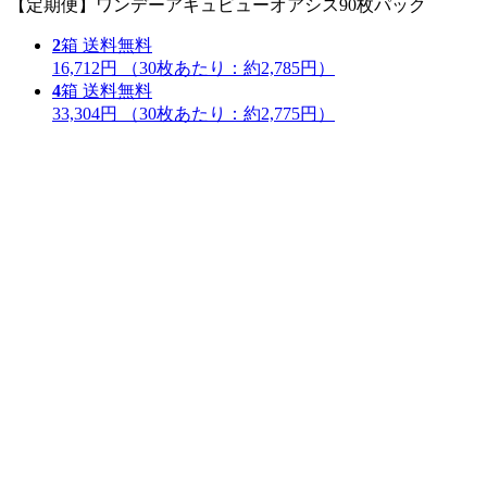
【定期便】ワンデーアキュビューオアシス90枚パック
2
箱
送料無料
16,712円
（30枚あたり：
約2,785円
）
4
箱
送料無料
33,304円
（30枚あたり：
約2,775円
）